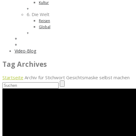
Kultur
+
6. Die Welt
Reisen
Global
+
+
+
Video-Blog
Tag Archives
Startseite
Archiv für Stichwort Gesichtsmaske selbst machen