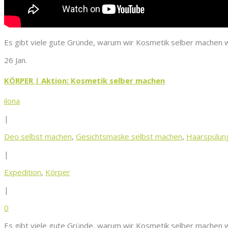
Es gibt viele gute Gründe, warum wir Kosmetik selber machen wol
26 Jan.
KÖRPER | Aktion: Kosmetik selber machen
ilona
|
Deo selbst machen
,
Gesichtsmaske selbst machen
,
Haarspülun
|
Expedition
,
Körper
|
0
Es gibt viele gute Gründe, warum wir Kosmetik selber machen wol