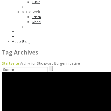
Kultur
+
6. Die Welt
Reisen
Global
+
+
+
Video-Blog
Tag Archives
Startseite
Archiv für Stichwort Bürgerinitiative