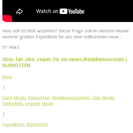
Was soll ich bloß anziehen? Diese Frage soll im viertem Monat
unserer großen Expedition für uns eine vollkommen neue...
01 März
Slow, fair, öko, vegan: Für ein neues Modebewusstsein |
KLAMOTTEN
ilona
|
Faire Mode
,
Klamotten
,
Modebewusstsein
,
Öko-Mode
,
Stilfreiheit
,
vegane Mode
|
Expedition
,
Klamotten