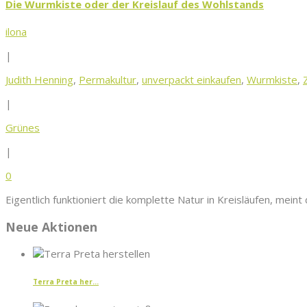
Die Wurmkiste oder der Kreislauf des Wohlstands
ilona
|
Judith Henning
,
Permakultur
,
unverpackt einkaufen
,
Wurmkiste
,
|
Grünes
|
0
Eigentlich funktioniert die komplette Natur in Kreisläufen, mein
Neue Aktionen
Terra Preta her...