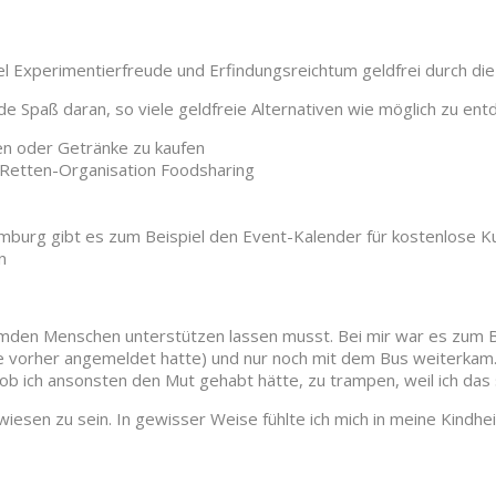
iel Experimentierfreude und Erfindungsreichtum geldfrei durch di
de Spaß daran, so viele geldfreie Alternativen wie möglich zu ent
en oder Getränke zu kaufen
l-Retten-Organisation Foodsharing
amburg gibt es zum Beispiel den Event-Kalender für kostenlose 
n
mden Menschen unterstützen lassen musst. Bei mir war es zum Bei
e vorher angemeldet hatte) und nur noch mit dem Bus weiterkam.
 ob ich ansonsten den Mut gehabt hätte, zu trampen, weil ich das s
ewiesen zu sein. In gewisser Weise fühlte ich mich in meine Kindhe