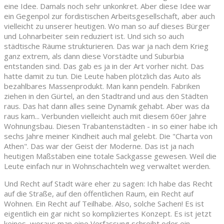
eine Idee. Damals noch sehr unkonkret. Aber diese Idee war
ein Gegenpol zur fordistischen Arbeitsgesellschaft, aber auch
vielleicht zu unserer heutigen. Wo man so auf dieses Bürger
und Lohnarbeiter sein reduziert ist. Und sich so auch
städtische Räume strukturieren. Das war ja nach dem Krieg
ganz extrem, als dann diese Vorstädte und Suburbia
entstanden sind. Das gab es ja in der Art vorher nicht. Das
hatte damit zu tun. Die Leute haben plötzlich das Auto als
bezahlbares Massenprodukt. Man kann pendeln. Fabriken
ziehen in den Gürtel, an den Stadtrand und aus den Städten
raus. Das hat dann alles seine Dynamik gehabt. Aber was da
raus kam... Verbunden vielleicht auch mit diesem 60er Jahre
Wohnungsbau. Diesen Trabantenstädten - in so einer habe ich
sechs Jahre meiner Kindheit auch mal gelebt. Die "Charta von
Athen". Das war der Geist der Moderne. Das ist ja nach
heutigen Maßstäben eine totale Sackgasse gewesen. Weil die
Leute einfach nur in Wohnschachteln weg verwaltet werden.
Und Recht auf Stadt wäre eher zu sagen: Ich habe das Recht
auf die Straße, auf den öffentlichen Raum, ein Recht auf
Wohnen. Ein Recht auf Teilhabe. Also, solche Sachen! Es ist
eigentlich ein gar nicht so kompliziertes Konzept. Es ist jetzt
keines, woraus man eine Verfassung schreibt oder ein