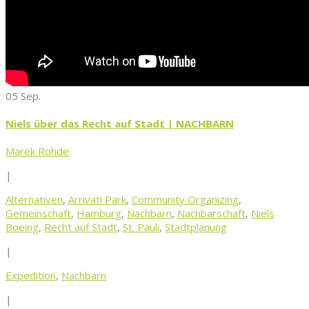
05 Sep.
Niels über das Recht auf Stadt | NACHBARN
Marek Rohde
|
Alternativen
,
Arrivati Park
,
Community Organizing
,
Gemeinschaft
,
Hamburg
,
Nachbarn
,
Nachbarschaft
,
Niels
Boeing
,
Recht auf Stadt
,
St. Pauli
,
Stadtplanung
|
Expedition
,
Nachbarn
|